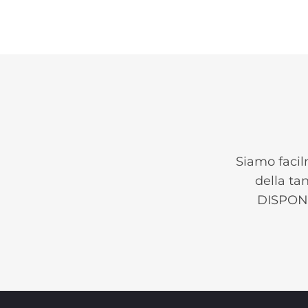
Siamo facilm
della ta
DISPONI