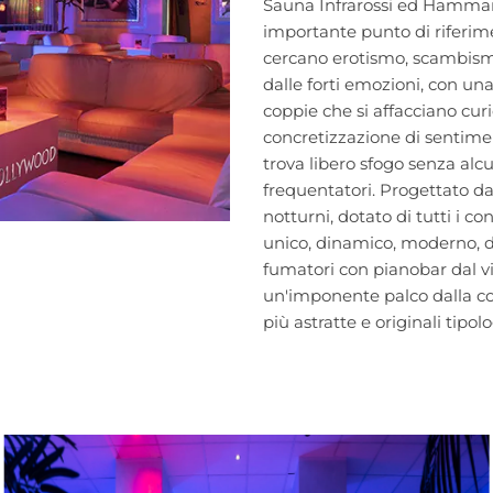
Sauna Infrarossi ed Hamman p
importante punto di riferime
cercano erotismo, scambismo
dalle forti emozioni, con un
coppie che si affacciano curio
concretizzazione di sentimenti
trova libero sfogo senza alcun
frequentatori. Progettato da 
notturni, dotato di tutti i c
unico, dinamico, moderno, d
fumatori con pianobar dal v
un'imponente palco dalla core
più astratte e originali tipol