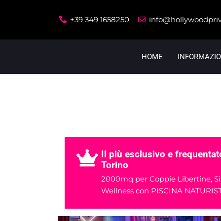
+39 349 1658250
info@hollywoodpri
HOME
INFORMAZIO
Il più esclusivo e frequentat
Torino
2000mq per Coppie Libertine, Sin
Wellness con PISCINA NATURIS