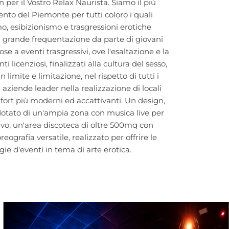
er il Vostro Relax Naurista. Siamo il più
nto del Piemonte per tutti coloro i quali
, esibizionismo e trasgressioni erotiche
a grande frequentazione da parte di giovani
se a eventi trasgressivi, ove l'esaltazione e la
 licenziosi, finalizzati alla cultura del sesso,
 limite e limitazione, nel rispetto di tutti i
aziende leader nella realizzazione di locali
onfort più moderni ed accattivanti. Un design,
otato di un'ampia zona con musica live per
ivo, un'area discoteca di oltre 500mq con
ografia versatile, realizzato per offrire le
ogie d'eventi in tema di arte erotica.