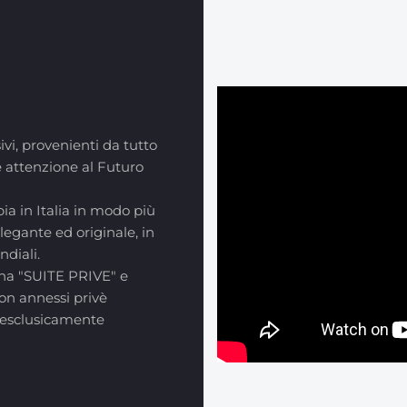
ivi, provenienti da tutto
e attenzione al Futuro
ia in Italia in modo più
egante ed originale, in
diali.
zona "SUITE PRIVE" e
n annessi privè
, esclusicamente