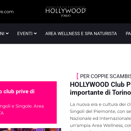
ve.com
NI
EVENTI
AREA WELLNESS E SPA NATURISTA
P
PER COPPIE SCAMBIST
HOLLYWOOD Club Priv
o club prive di
importante di Torino
La nuova era e cultura dei c
goli e Singole. Area
Singoli del Piemonte, con ser
TA
Nazionale ed Internazionale.
un'ampia Area Wellness, co